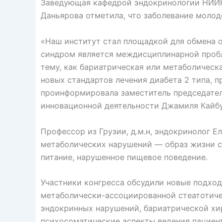
Заведующая кафедрой эндокринологии НИИК
Даньярова отметила, что заболевание молоде
«Наш институт стал площадкой для обмена о
синдром является междисциплинарной проб
тему, как бариатрическая или метаболическа
новых стандартов лечения диабета 2 типа, 
проинформировала заместитель председател
инновационной деятельности Джамиля Кайбу
Профессор из Грузии, д.м.н, эндокринолог Е
метаболических нарушений — образ жизни с
питание, нарушенное пищевое поведение.
Участники конгресса обсудили новые подход
метаболически-ассоциированной стеатотиче
эндокринных нарушений, бариатрической хи
психосоматические аспекты ведения пациен