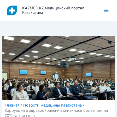
Перейти
KAZMED.KZ медицинский портал
к
Казахстана
содержимому
Главная
Новости медицины Казахстана
Коррупция в здравоохранении снизилась более чем на
70% за три года