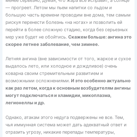
менее серьёзно, думая, что жара все исправит, а солнце
— прогреет. Летом мы пьем напитки со льдом и
большую часть времени проводим вне дома, тем самым
рискуя перенести болезнь «на ногах» и позволить ей
перейти в более сложную стадию, когда без серьезных
мер уже будет не обойтись.
Скажем больше: ангина это
скорее летнее заболевание, чем зимнее.
Летняя ангина (вне зависимости от того, жаркое и сухое
выдалось лето, или холодное и дождливое) очень
коварна своим стремительным развитием и
возможными осложнениями.
И это особенно актуально
как раз летом, когда к основным возбудителям ангины
могут подключаться и хламидии, микоплазма,
легионеллы и др.
Однако, атакам этого недуга подвержены не все. Тем,
чья иммунная система может дать адекватный ответ и
отразить угрозу, никакие перепады температуры,