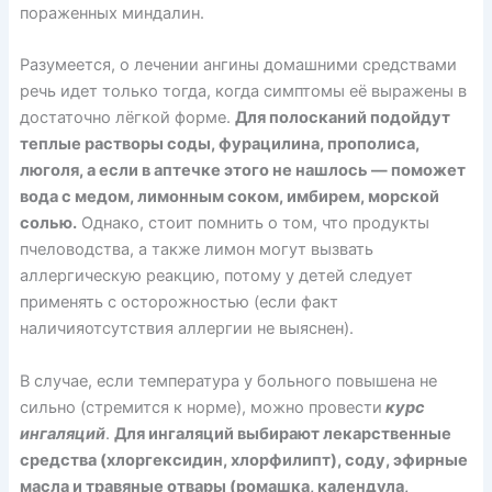
пораженных миндалин.
Разумеется, о лечении ангины домашними средствами
речь идет только тогда, когда симптомы её выражены в
достаточно лёгкой форме.
Для полосканий подойдут
теплые растворы соды, фурацилина, прополиса,
люголя, а если в аптечке этого не нашлось — поможет
вода с медом, лимонным соком, имбирем, морской
солью.
Однако, стоит помнить о том, что продукты
пчеловодства, а также лимон могут вызвать
аллергическую реакцию, потому у детей следует
применять с осторожностью (если факт
наличияотсутствия аллергии не выяснен).
В случае, если температура у больного повышена не
сильно (стремится к норме), можно провести
курс
ингаляций
.
Для ингаляций выбирают лекарственные
средства (хлоргексидин, хлорфилипт), соду, эфирные
масла и травяные отвары (ромашка, календула,