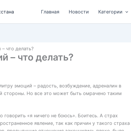
хстана
Главная
Новости
Категории
– что делать?
й – что делать?
итру эмоций – радость, возбуждение, адреналин в
ей стороны. Но все это может быть омрачено таким
о говорить «я ничего не боюсь». Боитесь. А страх
остраненное явление, так как причин у такого страха
ер, предыдущие отношения закончились плохо, было