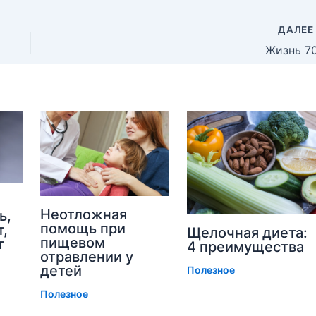
ДАЛЕ
Жизнь 7
Неотложная
ь,
помощь при
т,
Щелочная диета:
пищевом
т
4 преимущества
отравлении у
детей
Полезное
Полезное