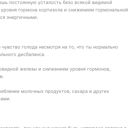
уешь постоянную усталость безо всякой видимой
и уровня гормона кортизола и снижением гормональной
ься энергичными.
 чувство голода несмотря на то, что ты нормально
льного дисбаланса.
овидной железы и снижением уровня гормонов,
в.
ребление молочных продуктов, сахара и других
рами.
ировать, так как она может быть напрямую связана с