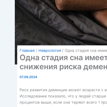
Главная
Неврология
Одна стадия сна име
Одна стадия сна имее
снижения риска деме
07.06.2024
Риск развития деменции может возрасти с в
Исследование показало, что у людей старше
процентов выше, если они теряют всего 1 пр