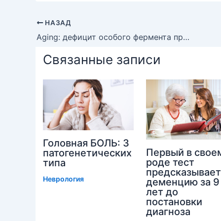
НАЗАД
Aging: дефицит особого фермента приводит к ухудшению пластичности мозга у пожилых
Связанные записи
Головная БОЛЬ: 3
Первый в свое
патогенетических
роде тест
типа
предсказывает
Неврология
деменцию за 9
лет до
постановки
диагноза