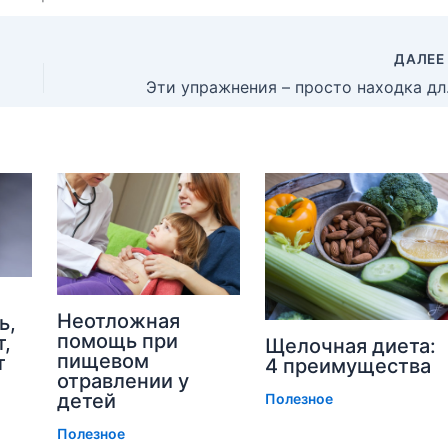
ДАЛЕ
Эти упр
Неотложная
ь,
помощь при
т,
Щелочная диета:
пищевом
т
4 преимущества
отравлении у
детей
Полезное
Полезное