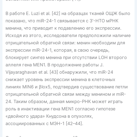
В работе E. Luzi et al. [42] на образцах тканей ОЩЖ было
показано, что miR-24-1 связывается с 3′-НТО мРНК
менина, что приводит к подавлению его экспрессии.
Исходя из этого, исследователи предположили наличие
отрицательной обратной связи: менин необходим для
экспрессии miR-24-1, которая, в свою очередь,
блокирует синтез менина при отсутствии LOH второго
аллеля гена MEN1. В продолжение работы J.
Vijayaraghavan et al. [43] обнаружили, что miR-24
снижает уровень экспрессии менина в клеточных
линиях MIN6 и βlox5, подтвердив существование петли
отрицательной обратной связи между менином и miR-
24. Таким образом, данная микро-РНК может играть
роль в инактивации гена MEN1 согласно гипотезе
«двойного удара» Кнудсона в опухолях,
ассоциированных с МЭН-1 [42–44].