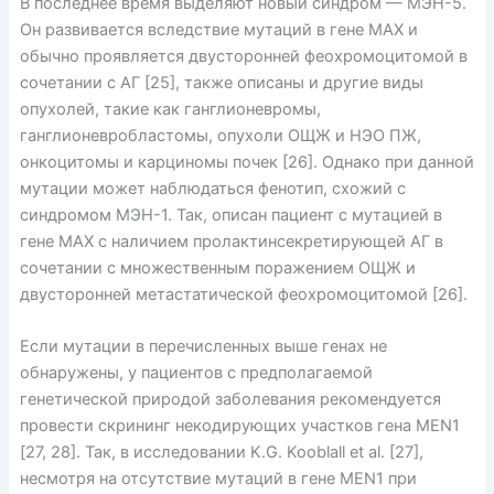
В последнее время выделяют новый синдром — МЭН-5.
Он развивается вследствие мутаций в гене MAX и
обычно проявляется двусторонней феохромоцитомой в
сочетании с АГ [25], также описаны и другие виды
опухолей, такие как ганглионевромы,
ганглионевробластомы, опухоли ОЩЖ и НЭО ПЖ,
онкоцитомы и карциномы почек [26]. Однако при данной
мутации может наблюдаться фенотип, схожий с
синдромом МЭН-1. Так, описан пациент с мутацией в
гене MAX с наличием пролактинсекретирующей АГ в
сочетании с множественным поражением ОЩЖ и
двусторонней метастатической феохромоцитомой [26].
Если мутации в перечисленных выше генах не
обнаружены, у пациентов с предполагаемой
генетической природой заболевания рекомендуется
провести скрининг некодирующих участков гена MEN1
[27, 28]. Так, в исследовании K.G. Kooblall et al. [27],
несмотря на отсутствие мутаций в гене MEN1 при