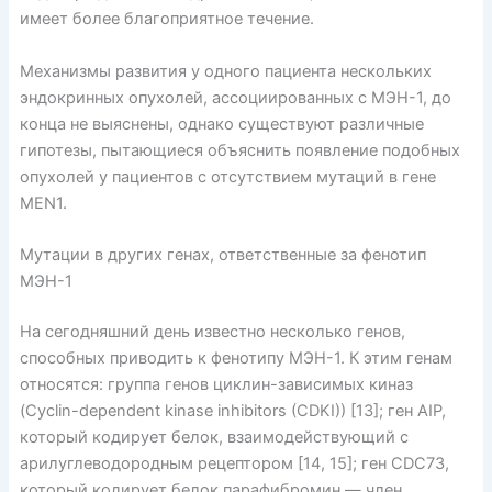
имеет более благоприятное течение.
Механизмы развития у одного пациента нескольких
эндокринных опухолей, ассоциированных с МЭН-1, до
конца не выяснены, однако существуют различные
гипотезы, пытающиеся объяснить появление подобных
опухолей у пациентов с отсутствием мутаций в гене
MEN1.
Мутации в других генах, ответственные за фенотип
МЭН-1
На сегодняшний день известно несколько генов,
способных приводить к фенотипу МЭН-1. К этим генам
относятся: группа генов циклин-зависимых киназ
(Cyclin-dependent kinase inhibitors (CDKI)) [13]; ген AIP,
который кодирует белок, взаимодействующий с
арилуглеводородным рецептором [14, 15]; ген CDC73,
который кодирует белок парафибромин — член