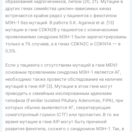
образований надпочечников, липом [20, 21]. Мутации в
других генах семейства циклин-зависимых киназ
встречаются крайне редко у пациентов с фенотипом
МЭН-1 без мутаций. В работе S.K. Agarwal et al. [13]
мутации в гене CDKN2B у пациентов с клиническими
проявлениями синдрома МЭН-1 были зарегистрированы
только в 1% случаев, а в генах CDKN2C и CDKN1A — в
0,5%.
Если у пациента с отсутствием мутаций в гене MEN1
основным проявлением синдрома МЭН-1 является АГ,
необходимо также провести обследование на наличие
мутаций в гене AIP [3]. Мутации в этом гене могут
приводить к семейным изолированным аденомам
гипофиза (Familiar Isolated Pituitary Adenomas, FIPA), при
которых обычно выявляются АГ, секретирующие
соматотропный гормон (СТГ) или пролактин. В то же
время мутации в гене AIP могут быть причиной
развития фенотипа, схожего с синдромом МЭН-1. Так, в