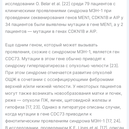
исследовании O. Belar et al. [22] среди 79 пациентов с
клиническими проявлениями синдрома МЭН-1 при
проведении секвенирования генов MEN1, CDKN1B и AIP у
34 пациентов были выявлены мутации в гене MEN1, а у 2
пациентов — мутации в генах CDKN1B и AIP.
Еще одним геном, который может вызывать
проявления, схожие с синдромом МЭН-1, является ген
CDC73. Мутации в этом гене обычно приводят к
синдрому гиперпаратиреоза с опухолью челюсти [23].
При этом синдроме отмечается развитие опухолей
ОЩЖ в сочетании с оссифицирующими фибромами
верхней и/или нижней челюсти. У некоторых пациентов
могут также возникать новообразования матки и почек,
реже — опухоли ПЖ, яичек, щитовидной железы и
гипофиза [17, 23]. Однако в литературе описаны случаи,
когда мутации в гене CDC73 приводили к
фенотипическим проявлениям синдрома МЭН-1 [17, 24].
В исследовании, проведенном K.E. Lines et al. [17], описан