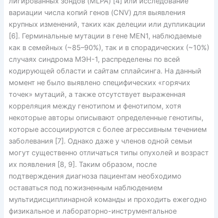
лигированных зондов (MLPA) [4] или исследование
вариации числа копий генов (CNV) для выявления
крупных изменений, таких как делеции или дупликации
[6]. Герминальные мутации в гене MEN1, наблюдаемые
как в семейных (~85–90%), так и в спорадических (~10%)
случаях синдрома МЭН-1, распределены по всей
кодирующей области и сайтам сплайсинга. На данный
момент не было выявлено спе­ци­фических «горячих
точек» мутаций, а также отсутствует выраженная
корреляция между генотипом и фенотипом, хотя
некоторые авторы описывают определенные генотипы,
которые ассоциируются с более агрессивным течением
заболевания [7]. Однако даже у членов одной семьи
могут существенно отличаться типы опухолей и возраст
их появления [8, 9]. Таким образом, после
подтверждения диагноза пациентам необходимо
оставаться под пожизненным наблюдением
мультидисциплинарной команды и проходить ежегодно
физикальное и лабораторно-инструментальное