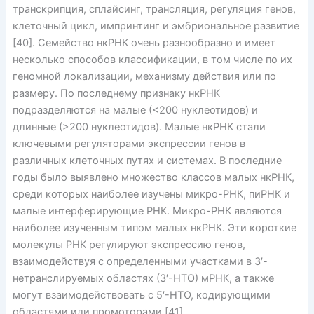
транскрипция, сплайсинг, трансляция, регуляция генов,
клеточный цикл, импринтинг и эмбриональное развитие
[40]. Семейство нкРНК очень разнообразно и имеет
несколько способов классификации, в том числе по их
геномной локализации, механизму действия или по
размеру. По последнему признаку нкРНК
подразделяются на малые (<200 нуклеотидов) и
длинные (>200 нуклеотидов). Малые нкРНК стали
ключевыми регуляторами экспрессии генов в
различных клеточных путях и системах. В последние
годы было выявлено множество классов малых нкРНК,
среди которых наиболее изучены микро-РНК, пиРНК и
малые интерферирующие РНК. Микро-РНК являются
наиболее изученным типом малых нкРНК. Эти короткие
молекулы РНК регулируют экспрессию генов,
взаимодействуя с определенными участками в 3′-
нетранслируемых областях (3′-НТО) мРНК, а также
могут взаимодействовать с 5′-НТО, кодирующими
областями или промоторами [41].