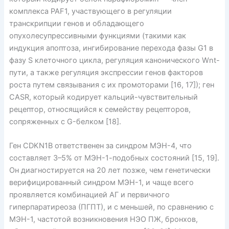
комплекса PAF1, участвующего в регуляции
транскрипции генов и обладающего
опухолесупрессивными функциями (такими как
индукция апоптоза, ингибирование перехода фазы G1 в
фазу S клеточного цикла, регуляция канонического Wnt-
пути, а также регуляция экспрессии генов факторов
роста путем связывания с их промоторами [16, 17]); ген
CASR, который кодирует кальций-чувствительный
рецептор, относящийся к семейству рецепторов,
сопряженных с G-белком [18].
Ген CDKN1B ответственен за синдром МЭН-4, что
составляет 3–5% от МЭН-1-подобных состояний [15, 19].
Он диа­гностируется на 20 лет позже, чем генетически
верифицированный синдром МЭН-1, и чаще всего
проявляется комбинацией АГ и первичного
гиперпаратиреоза (ПГПТ), и с меньшей, по сравнению с
МЭН-1, частотой возникновения НЭО ПЖ, бронхов,