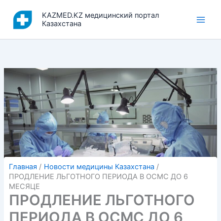
Перейти
KAZMED.KZ медицинский портал
к
Казахстана
содержимому
Главная
Новости медицины Казахстана
ПРОДЛЕНИЕ ЛЬГОТНОГО ПЕРИОДА В ОСМС ДО 6
МЕСЯЦЕ
ПРОДЛЕНИЕ ЛЬГОТНОГО
ПЕРИОДА В ОСМС ДО 6