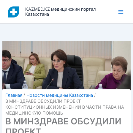
Перейти
KAZMED.KZ медицинский портал
к
Казахстана
содержимому
Главная
Новости медицины Казахстана
В МИНЗДРАВЕ ОБСУДИЛИ ПРОЕКТ
КОНСТИТУЦИОННЫХ ИЗМЕНЕНИЙ В ЧАСТИ ПРАВА НА
МЕДИЦИНСКУЮ ПОМОЩЬ
В МИНЗДРАВЕ ОБСУДИЛИ
ПРОЕКТ