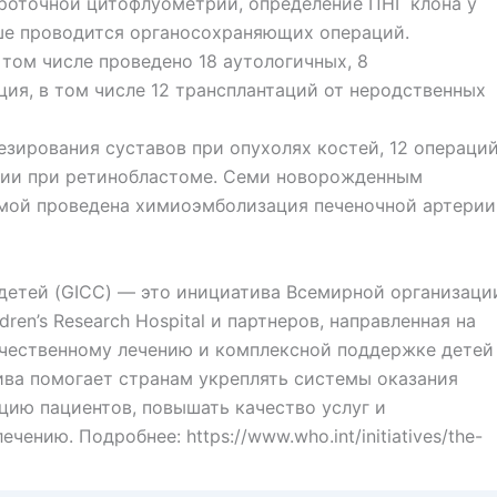
роточной цитофлуометрии, определение ПНГ клона у
ьше проводится органосохраняющих операций.
 том числе проведено 18 аутологичных, 8
ция, в том числе 12 трансплантаций от неродственных
езирования суставов при опухолях костей, 12 операци
пии при ретинобластоме. Семи новорожденным
омой проведена химиоэмболизация печеночной артерии
 детей (GICC) — это инициатива Всемирной организаци
ren’s Research Hospital и партнеров, направленная на
ачественному лечению и комплексной поддержке детей
ива помогает странам укреплять системы оказания
ию пациентов, повышать качество услуг и
ению. Подробнее: https://www.who.int/initiatives/the-