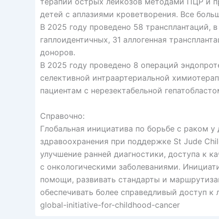
терапии острых лейкозов методами ПЦР и п
детей с аплазиями кроветворения. Все бол
В 2025 году проведено 58 трансплантаций, в
гаплоидентичных, 31 аллогенная транспланта
доноров.
В 2025 году проведено 8 операций эндопрот
селективной интраартериальной химиотера
пациентам с нерезектабельной гепатобласт
Справочно:
Глобальная инициатива по борьбе с раком у
здравоохранения при поддержке St Jude Child
улучшение ранней диагностики, доступа к к
с онкологическими заболеваниями. Инициат
помощи, развивать стандарты и маршрутизац
обеспечивать более справедливый доступ к леч
global-initiative-for-childhood-cancer