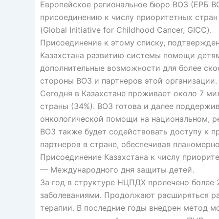
Европейское региональное бюро ВОЗ (ЕРБ ВО
присоединению к числу приоритетных стран 
(Global Initiative for Childhood Cancer, GICC).
Присоединение к этому списку, подтвержде
Казахстана развитию системы помощи детям
дополнительные возможности для более ск
стороны ВОЗ и партнеров этой организации.
Сегодня в Казахстане проживает около 7 мил
страны (34%). ВОЗ готова и далее поддержи
онкологической помощи на национальном, ре
ВОЗ также будет содействовать доступу к п
партнеров в стране, обеспечивая планомерн
Присоединение Казахстана к числу приорите
— Международного дня защиты детей.
За год в структуре НЦПДХ пролечено более 
заболеваниями. Продолжают расширяться ра
терапии. В последние годы внедрен метод м