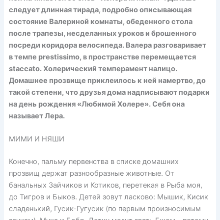
следует длинная тирада, подробно описывающая
состояние Валериной комнаты, обеденного стола
после трапезы, несделанных уроков и брошенного
посреди коридора велосипеда. Валера разговаривает
в темпе prestissimo, в пространстве перемещается
staccato. Холерический темперамент налицо.
Домашнее прозвище приклеилось к ней намертво, до
такой степени, что друзья дома надписывают подарки
на день рождения «Любимой Холере». Себя она
называет Лера.
МИМИ И НЯШИ
Конечно, пальму первенства в списке домашних
прозвищ держат разнообразные животные. От
банальных Зайчиков и Котиков, перетекая в Рыба моя,
до Тигров и Быков. Детей зовут ласково: Мышик, Кисик
сладенький, Гусик-Гугусик (по первым произносимым