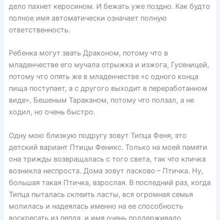
дело пахнет керосином. И бежать уже поздно. Как будто
полное имя автоматически означает полную
ответственность.
Ребенка могут звать Драконом, потому что в
младенчестве его мучала отрыжка и изжога, Гусеницей,
потому что опять же в младенчестве «с одного конца
пища поступает, а с другого выходит в переработанном
виде», Бешеным Тараканом, потому что ползал, а не
ходил, но очень быстро.
Одну мою близкую подругу зовут Типца Феня, это
детский вариант Птицы Феникс. Только на моей памяти
она трижды возвращалась с того света, так что кличка
возникла неспроста. Дома зовут ласково – Птичка. Ну,
большая такая Птичка, взрослая. В последний раз, когда
Типца пыталась склеить ласты, вся огромная семья
молилась и надеялась именно на ее способность
воскресать из пепла, и имя очень поддерживало