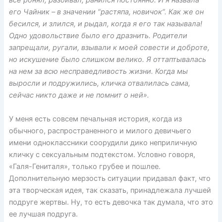
все ронял, разбивал, ранился постоянно. И я назвала
его Чайник – в значении “растяпа, новичок”. Как же он
бесился, и злился, и рыдал, когда я его так называла!
Одно удовольствие было его дразнить. Родители
запрещали, ругали, взывали к моей совести и доброте,
но искушение было слишком велико. Я оттаптывалась
на нем за всю несправедливость жизни. Когда мы
выросли и подружились, кличка отвалилась сама,
сейчас никто даже и не помнит о ней».
У меня есть совсем печальная история, когда из
обычного, распространенного и милого девичьего
имени одноклассники соорудили дико неприличную
кличку с сексуальным подтекстом. Условно говоря,
«Галя-Гениталя», только грубее и пошлее.
Дополнительную мерзость ситуации придавал факт, что
эта творческая идея, так сказать, принадлежала лучшей
подруге жертвы. Ну, то есть девочка так думала, что это
ее лучшая подруга.