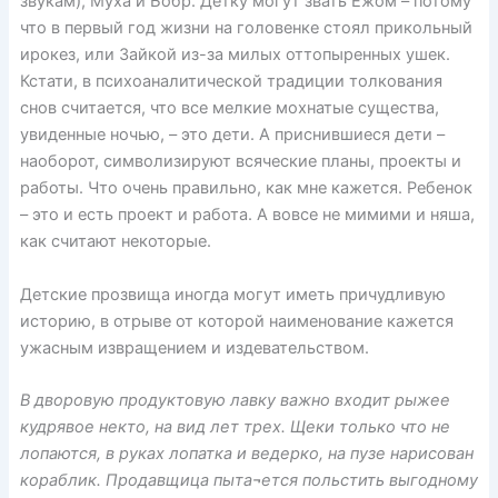
звукам), Муха и Бобр. Детку могут звать Ежом – потому
что в первый год жизни на головенке стоял прикольный
ирокез, или Зайкой из-за милых оттопыренных ушек.
Кстати, в психоаналитической традиции толкования
снов считается, что все мелкие мохнатые существа,
увиденные ночью, – это дети. А приснившиеся дети –
наоборот, символизируют всяческие планы, проекты и
работы. Что очень правильно, как мне кажется. Ребенок
– это и есть проект и работа. А вовсе не мимими и няша,
как считают некоторые.
Детские прозвища иногда могут иметь причудливую
историю, в отрыве от которой наименование кажется
ужасным извращением и издевательством.
В дворовую продуктовую лавку важно входит рыжее
кудрявое некто, на вид лет трех. Щеки только что не
лопаются, в руках лопатка и ведерко, на пузе нарисован
кораблик. Продавщица пыта¬ется польстить выгодному