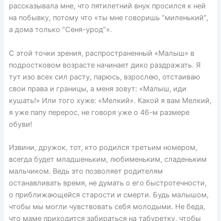
рассказывала мне, что пятилетний внук просился к ней
на побывку, потому что «ты мне говоришь “миленький”,
а дома только “Сеня-урод”».
С этой точки зрения, распространенный «Малыш» в
подростковом возрасте начинает дико раздражать. Я
тут изо всех сил расту, парюсь, взрослею, отстаиваю
свои права и границы, а меня зовут: «Малыш, иди
кушать!» Или того хуже: «Мелкий». Какой я вам Мелкий,
я уже папу перерос, не говоря уже о 46-м размере
обуви!
Извини, дружок, тот, кто родился третьим номером,
всегда будет младшеньким, любименьким, сладеньким
мальчиком. Ведь это позволяет родителям
останавливать время, не думать о его быстротечности,
о приближающейся старости и смерти. Будь малышом,
чтобы мы могли чувствовать себя молодыми. Не беда,
что маме приходится забираться на табуретку, чтобы