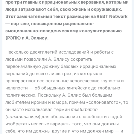
про три главных иррациональных верования, которыми
люди затрахивают себя, свою жизнь и окружающих.
Этот замечательный текст размещён на REBT Network
— портале, посвящённом рационально-
эмоционально-поведенческому консультированию
(РЭПК) и А. Эллису.
Несколько десятилетий исследований и работы с
людьми позволили А. Эллису сократить
первоначальную дюжину базовых иррациональных
верований до всего лишь трех, из которых и
произрастают все остальные человеческие глупости и
нелепости — об обыденных житейских до глобально-
политических. Поскольку А. Эллис был большим
любителем иронии и юмора, причём «солоноватого», то
он часто использовал термин
musturbation
(должнонанизм
) для обозначения способности людей
изобретать нелепые варианты того, что они должны
себе, что им должны другие и что им должен мир — и