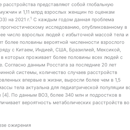
е расстройства представляют собой глобальную
мужчин и 1,11 млрд взрослых женщин по оценкам
1
) на 2021 г.
С каждым годом данная проблема
но прогностическому исследованию, опубликованному в
общее число взрослых людей с избыточной массой тела и
ит более половины вероятной численности взрослого
аряду с Китаем, Индией, США, Бразилией, Мексикой,
, в которых проживает более половины всех людей с
. Согласно данным Росстата за последние 20 лет
ринной системы, количество случаев расстройств
вленных впервые в жизни, выросли более чем в 1,5
массы тела актуальна для педиатрической популяции в
и [4]. По данным ВОЗ, более 340 млн и подростков в
личивает вероятность метаболических расстройств во
езе ожирения