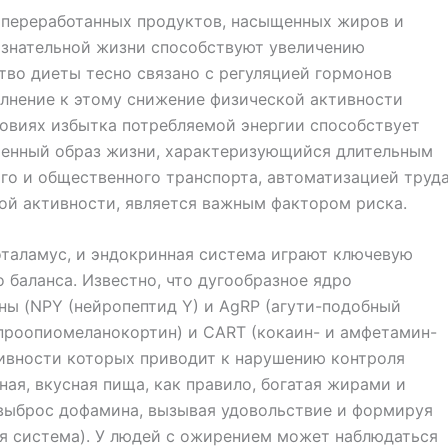
 переработанных продуктов, насыщенных жиров и
ознательной жизни способствуют увеличению
ство диеты тесно связано с регуляцией гормонов
олнение к этому снижение физической активности
ловиях избытка потребляемой энергии способствует
менный образ жизни, характеризующийся длительным
го и общественного транспорта, автоматизацией труд
ой активности, является важным фактором риска.
оталамус, и эндокринная система играют ключевую
о баланса. Известно, что дугообразное ядро
ы (NPY (нейропептид Y) и AgRP (агути-подобный
проопиомеланокортин) и CART (кокаин- и амфетамин-
тивности которых приводит к нарушению контроля
ная, вкусная пища, как правило, богатая жирами и
выброс дофамина, вызывая удовольствие и формируя
я система). У людей с ожирением может наблюдаться