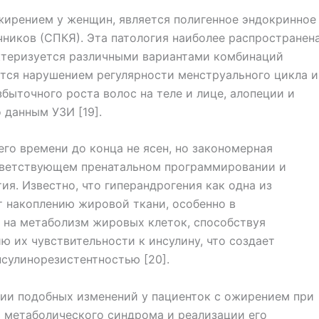
ирением у женщин, является полигенное эндокринное
ников (СПКЯ). Эта патология наиболее распространен
ктеризуется различными вариантами комбинаций
ется нарушением регулярности менструального цикла и
збыточного роста волос на теле и лице, алопеции и
 данным УЗИ [19].
го времени до конца не ясен, но закономерная
тветствующем пренатальном программировании и
ия. Известно, что гиперандрогения как одна из
 накоплению жировой ткани, особенно в
 на метаболизм жировых клеток, способствуя
 их чувствительности к инсулину, что создает
сулинорезистентностью [20].
ции подобных изменений у пациенток с ожирением при
 метаболического синдрома и реализации его