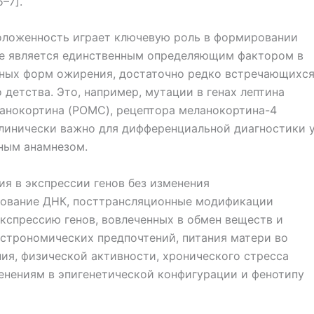
–7].
положенность играет ключевую роль в формировании
не является единственным определяющим фактором в
нных форм ожирения, достаточно редко встречающихся
детства. Это, например, мутации в генах лептина
еланокортина (POMC), рецептора меланокортина-4
клинически важно для дифференциальной диа­гностики 
ным анамнезом.
ия в экспрессии генов без изменения
рование ДНК, посттрансляционные модификации
экспрессию генов, вовлеченных в обмен веществ и
астрономических предпочтений, питания матери во
ния, физической активности, хронического стресса
нениям в эпигенетической конфигурации и фенотипу