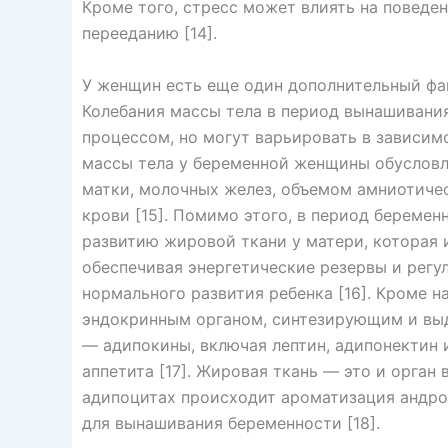
Кроме того, стресс может влиять на поведе
перееданию [14].
У женщин есть еще один дополнительный фа
Колебания массы тела в период вынашивани
процессом, но могут варьировать в зависим
массы тела у беременной женщины обусловл
матки, молочных желез, объемом амниотиче
крови [15]. Помимо этого, в период береме
развитию жировой ткани у матери, которая 
обеспечивая энергетические резервы и рег
нормального развития ребенка [16]. Кроме н
эндокринным органом, синтезирующим и вы
— адипокины, включая лептин, адипонектин 
аппетита [17]. Жировая ткань — это и орган 
адипоцитах происходит ароматизация андрог
для вынашивания беременности [18].