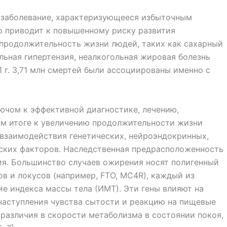
заболевание, характеризующееся избыточным
о приводит к повышенному риску развития
продолжительность жизни людей, таких как сахарный
льная гипертензия, неалкогольная жировая болезнь
1 г. 3,71 млн смертей были ассоциированы именно с
чом к эффективной диа­гностике, лечению,
ом итоге к увеличению продолжительности жизни
 взаимодействия генетических, нейроэндокринных,
еских факторов. Наследственная предрасположенность
ия. Большинство случаев ожирения носят полигенный
ов и локусов (например, FTO, MC4R), каждый из
е индекса массы тела (ИМТ). Эти гены влияют на
наступления чувства сытости и реакцию на пищевые
различия в скорости метаболизма в состоянии покоя,