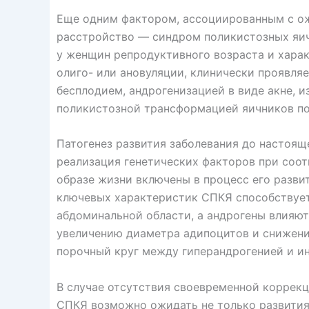
Еще одним фактором, ассоциированным с ож
расстройство — синдром поликистозных яич
у женщин репродуктивного возраста и хара
олиго- или ановуляции, клинически проявля
бесплодием, андрогенизацией в виде акне, и
поликистозной трансформацией яичников по
Патогенез развития заболевания до настояще
реализация генетических факторов при соо
образе жизни включены в процесс его развит
ключевых характеристик СПКЯ способствует
абдоминальной области, а андрогены влияют
увеличению диаметра адипоцитов и снижению
порочный круг между гиперандрогенией и ин
В случае отсутствия своевременной коррек
СПКЯ возможно ожидать не только развития