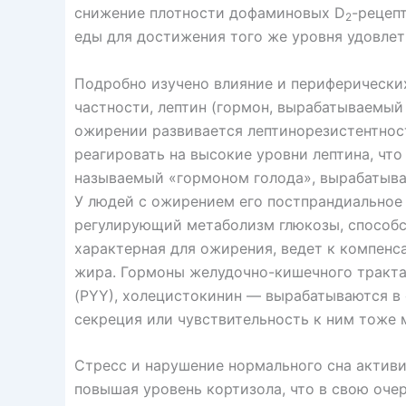
снижение плотности дофаминовых D
-рецеп
2
еды для достижения того же уровня удовлетв
Подробно изучено влияние и периферических
частности, лептин (гормон, вырабатываемый
ожирении развивается лептинорезистентност
реагировать на высокие уровни лептина, что
называемый «гормоном голода», вырабатывае
У людей с ожирением его постпрандиальное
регулирующий метаболизм глюкозы, способст
характерная для ожирения, ведет к компенс
жира. Гормоны желудочно-кишечного тракта 
(PYY), холецистокинин — вырабатываются в 
секреция или чувствительность к ним тоже 
Стресс и нарушение нормального сна актив
повышая уровень кортизола, что в свою оче