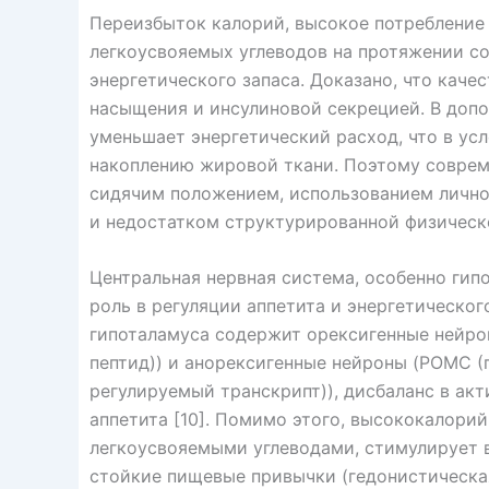
Переизбыток калорий, высокое потребление
легкоусвояемых углеводов на протяжении с
энергетического запаса. Доказано, что каче
насыщения и инсулиновой секрецией. В доп
уменьшает энергетический расход, что в ус
накоплению жировой ткани. Поэтому совре
сидячим положением, использованием лично
и недостатком структурированной физическ
Центральная нервная система, особенно гип
роль в регуляции аппетита и энергетическог
гипоталамуса содержит орексигенные нейрон
пептид)) и анорексигенные нейроны (POMC (
регулируемый транскрипт)), дисбаланс в ак
аппетита [10]. Помимо этого, высококалорий
легкоусвояемыми углеводами, стимулирует 
стойкие пищевые привычки (гедонистическа