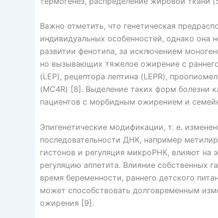
термогенез, распределение жировой ткани [5
Важно отметить, что генетическая предрас
индивидуальных особенностей, однако она 
развитии фенотипа, за исключением моноге
но вызывающих тяжелое ожирение с раннего 
(LEP), рецептора лептина (LEPR), проопиом
(MC4R) [8]. Выделение таких форм болезни 
пациентов с морбидным ожирением и семей
Эпигенетические модификации, т. е. изменен
последовательности ДНК, например метили
гистонов и регуляция микроРНК, влияют на 
регуляцию аппетита. Влияние собственных г
время беременности, раннего детского пита
может способствовать долговременным изме
ожирения [9].