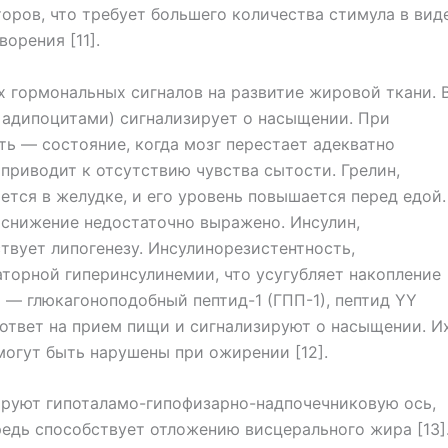
торов, что требует большего количества стимула в вид
орения [11].
 гормональных сигналов на развитие жировой ткани. 
 адипоцитами) сигнализирует о насыщении. При
ь — состояние, когда мозг перестает адекватно
 приводит к отсутствию чувства сытости. Грелин,
тся в желудке, и его уровень повышается перед едой.
 снижение недостаточно выражено. Инсулин,
вует липогенезу. Инсулинорезистентность,
аторной гиперинсулинемии, что усугубляет накопление
— глюкагоноподобный пептид-1 (ГПП-1), пептид YY
ответ на прием пищи и сигнализируют о насыщении. И
могут быть нарушены при ожирении [12].
ируют гипоталамо-гипофизарно-надпочечниковую ось,
редь способствует отложению висцерального жира [13]