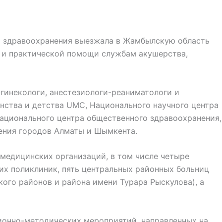
а здравоохранения выезжала в Жамбылскую область
 и практической помощи службам акушерства,
гинекологи, анестезиологи-реаниматологи и
нства и детства UMC, Национального научного центра
Национального центра общественного здравоохранения,
ения городов Алматы и Шымкента.
 медицинских организаций, в том числе четыре
ких поликлиник, пять центральных районных больниц
кого районов и района имени Турара Рыскулова), а
ционно-методических мероприятий, направленных на