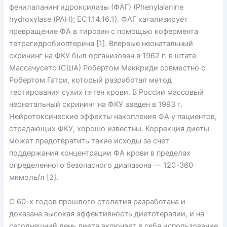
фенилаланингидроксилазы (ФАГ) (Phenylalanine
hydroxylase (РАН); ЕС1.14.16.1). ФАГ катализирует
превращение ФА в тирозин с помощью кофермента
тетрагидробиоптерина [1]. Впервые неонатальный
скрининг на ФКУ был организован в 1962 г. в штате
Массачусетс (США) Робертом Маккриди совместно с
Робертом Гатри, который разработал метод
тестирования сухих пятен крови. В России массовый
неонатальный скрининг на ФКУ введен в 1993 г.
Нейротоксические эффекты накопления ФА у пациентов,
страдающих ФКУ, хорошо известны. Коррекция диеты
может предотвратить такие исходы за счет
поддержания концентрации ФА крови в пределах
определенного безопасного диапазона — 120–360
мкмоль/л [2].
С 60-х годов прошлого столетия разработана и
доказана высокая эффективность диетотерапии, и на
сегодняшний день диета включает в себя использование