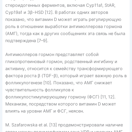
стероидогенных ферментов, включая Cyp11a1, StAR,
Cyp19a1 и 3β-HSD [12]. В работах одних авторов
показано, что витамин D может играть регулирующую
роль в отношении выработки антимюллерова гормона
(АМГ), тогда как в других сообщениях эта связь не была
подтверждена [7–9].
Антимюллеров гормон представляет собой
гликопротеиновый гормон, родственный ингибину и
активину, относится к семейству трансформирующего
фактора роста β (TGF-β), который играет важную роль в
фолликулогенезе [10]. Показано, что АМГ снижает
чувствительность фолликулов к
фолликулостимулирующему гормону (ФСГ) [11, 12].
Механизм, посредством которого витамин D может
влиять на уровни АМГ и ФСГ, неясен.
M. Szafarowska et al. [13] продемонстрировали наличие