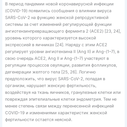
В период пандемии новой коронавирусной инфекции
(COVID-19) появились сообщения о влиянии вируса
SARS-CoV-2 на функцию женской репродуктивной
системы за счет изменений регулирующей функции
ангиотензинпревращающего фермента 2 (ACE2) [23, 24],
уровень которого характеризуется высокой
экспрессией в яичниках [24]. Наряду с этим ACE2
регулирует уровни ангиотензина II (Ang II) и Ang-(1–7), в
свою очередь ACE2, Ang II и Ang-(1–7) участвуют в
регуляции процессов овуляции, развития фолликулов,
дегенерации желтого тела [25, 26]. Логично
предположить, что вирус SARS-CoV-2, попадая в
организм, нарушает женскую фертильность,
воздействуя на ткань яичников, гранулезные клетки или
повреждая эпителиальные клетки эндометрия. Тем не
менее степень связи между перенесенной инфекцией
COVID-19 и изменениями характеристик женской
фертильности остается неясной.