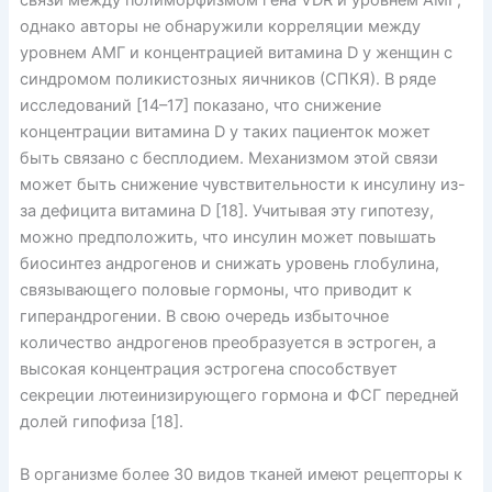
связи между полиморфизмом гена VDR и уровнем AMГ,
однако авторы не обнаружили корреляции между
уровнем АМГ и концентрацией витамина D у женщин с
синдромом поликистозных яичников (СПКЯ). В ряде
исследований [14–17] показано, что снижение
концентрации витамина D у таких пациенток может
быть связано с бесплодием. Механизмом этой связи
может быть снижение чувствительности к инсулину из-
за дефицита витамина D [18]. Учитывая эту гипотезу,
можно предположить, что инсулин может повышать
биосинтез андрогенов и снижать уровень глобулина,
связывающего половые гормоны, что приводит к
гиперандрогении. В свою очередь избыточное
количество андрогенов преобразуется в эстроген, а
высокая концентрация эстрогена способствует
секреции лютеинизирующего гормона и ФСГ передней
долей гипофиза [18].
В организме более 30 видов тканей имеют рецепторы к