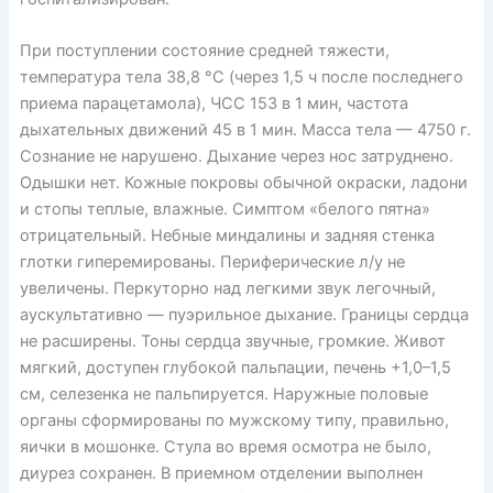
При поступлении состояние средней тяжести,
температура тела 38,8 °С (через 1,5 ч после последнего
приема парацетамола), ЧСС 153 в 1 мин, частота
дыхательных движений 45 в 1 мин. Масса тела — 4750 г.
Сознание не нарушено. Дыхание через нос затруднено.
Одышки нет. Кожные покровы обычной окраски, ладони
и стопы теплые, влажные. Симптом «белого пятна»
отрицательный. Небные миндалины и задняя стенка
глотки гиперемированы. Периферические л/у не
увеличены. Перкуторно над легкими звук легочный,
аускультативно — пуэрильное дыхание. Границы сердца
не расширены. Тоны сердца звучные, громкие. Живот
мягкий, доступен глубокой пальпации, печень +1,0–1,5
см, селезенка не пальпируется. Наружные половые
органы сформированы по мужскому типу, правильно,
яички в мошонке. Стула во время осмотра не было,
диурез сохранен. В приемном отделении выполнен