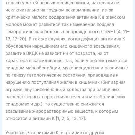
только у детей первых месяцев жизни, находящихся
исключительно на грудном вскармливании, из-за
критически малого содержания витамина К в женском
молоке может развиться так называемая поздняя
геморрагическая болезнь новорожденного (ГрБН) [4, 11–
13, 17–20]. В тех же случаях, когда дефицит витамина К
обусловлен нарушением его кишечного всасывания,
развитие ВКДК не зависит ни от возраста, ни от
характера вскармливания. Так, если у ребенка имеются
синдром мальабсорбции, муковисцидоз или различные
по генезу патологические состояния, приводящие к
нарушению поступления желчи в кишечник (билиарная
атрезия, внутрипеченочный холестаз при различных
наследственных поражениях печени и метаболических
синдромах и др.), то существенно снижается
всасывание жирорастворимых веществ, к которым
относится и витамин К [1, 2, 5, 13, 17].
Учитывая, что витамин К, в отличие от других