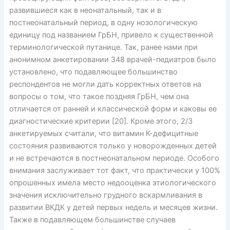
развившиеся как в неонатальный, так и в
постнеонатальный период, в одну нозологическую
единицу под названием ГрБН, привело к существенной
терминологической путанице. Так, ранее нами при
анонимном анкетировании 348 врачей-педиатров было
установлено, что подавляющее большинство
респондентов не могли дать корректных ответов на
вопросы о том, что такое поздняя ГрБН, чем она
отличается от ранней и классической форм и каковы ее
диа­гностические критерии [20]. Кроме этого, 2/3
анкетируемых считали, что витамин К-дефицитные
состояния развиваются только у новорожденных детей
и не встречаются в постнеонатальном периоде. Особого
внимания заслуживает тот факт, что практически у 100%
опрошенных имела место недооценка этиологического
значения исключительно грудного вскармливания в
развитии ВКДК у детей первых недель и месяцев жизни.
Также в подавляющем большинстве случаев