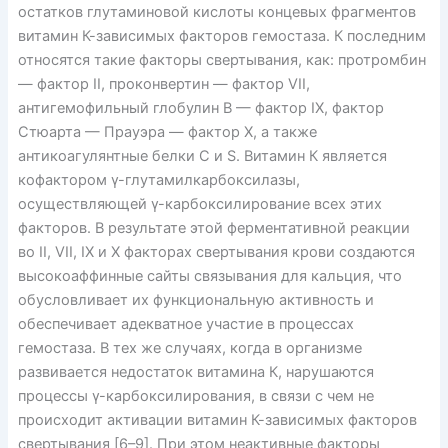
остатков глутаминовой кислоты концевых фрагментов
витамин К-зависимых факторов гемостаза. К последним
относятся такие факторы свертывания, как: протромбин
— фактор II, проконвертин — фактор VII,
антигемофильный глобулин В — фактор IX, фактор
Стюарта — Прауэра — фактор Х, а также
антикоагулянтные белки С и S. Витамин К является
кофактором γ-глутамилкарбоксилазы,
осуществляющей γ-карбоксилирование всех этих
факторов. В результате этой ферментативной реакции
во II, VII, IX и Х факторах свертывания крови создаются
высокоаффинные сайты связывания для кальция, что
обусловливает их функциональную активность и
обеспечивает адекватное участие в процессах
гемостаза. В тех же случаях, когда в организме
развивается недостаток витамина К, нарушаются
процессы γ-карбоксилирования, в связи с чем не
происходит активации витамин К-зависимых факторов
свертывания [6–9]. При этом неактивные факторы