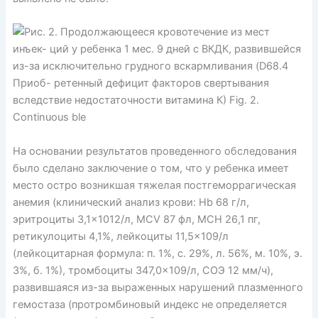
На основании результатов проведенного обследования
было сделано заключение о том, что у ребенка имеет
место остро возникшая тяжелая постгеморрагическая
анемия (клинический анализ крови: Hb 68 г/л,
эритроциты 3,1×1012/л, MCV 87 фл, MCH 26,1 пг,
ретикулоциты 4,1%, лейкоциты 11,5×109/л
(лейкоцитарная формула: п. 1%, с. 29%, л. 56%, м. 10%, э.
3%, б. 1%), тромбоциты 347,0×109/л, СОЭ 12 мм/ч),
развившаяся из-за выраженных нарушений плазменного
гемостаза (протромбиновый индекс не определяется