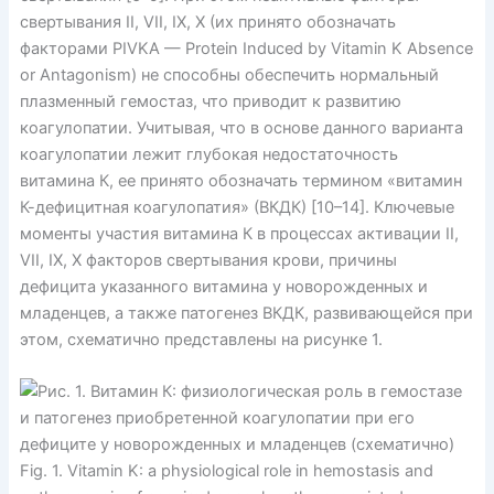
свертывания II, VII, IX, X (их принято обозначать
факторами PIVKA — Protein Induced by Vitamin K Absence
or Antagonism) не способны обеспечить нормальный
плазменный гемостаз, что приводит к развитию
коагулопатии. Учитывая, что в основе данного варианта
коагулопатии лежит глубокая недостаточность
витамина К, ее принято обозначать термином «витамин
К-дефицитная коагулопатия» (ВКДК) [10–14]. Ключевые
моменты участия витамина К в процессах активации II,
VII, IX, X факторов свертывания крови, причины
дефицита указанного витамина у новорожденных и
младенцев, а также патогенез ВКДК, развивающейся при
этом, схематично представлены на рисунке 1.