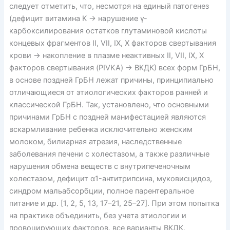
следует отметить, что, несмотря на единый патогенез
(дефицит витамина К → нарушение γ-
карбоксилирования остатков глутаминовой кислоты
концевых фрагментов II, VII, IX, X факторов свертывания
крови → накопление в плазме неактивных II, VII, IX, X
факторов свертывания (PIVKA) → ВКДК) всех форм ГрБН,
в основе поздней ГрБН лежат причины, принципиально
отличающиеся от этиологических факторов ранней и
классической ГрБН. Так, установлено, что основными
причинами ГрБН с поздней манифестацией являются
вскармливание ребенка исключительно женским
молоком, билиарная атрезия, наследственные
заболевания печени с холестазом, а также различные
нарушения обмена веществ с внутрипеченочным
холестазом, дефицит α1-антитрипсина, муковисцидоз,
синдром мальабсорбции, полное парентеральное
питание и др. [1, 2, 5, 13, 17–21, 25–27]. При этом попытка
на практике объединить, без учета этиологии и
провоцирующих факторов, все варианты ВКДК,