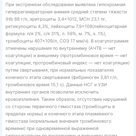
При экстренном обследовании выявлена гипохромная
гиперрегенераторная анемия средней степени тяжести
(Нb 88 г/л, эритроциты 3,4×1012, MCH 23,1 пг,
ретикулоциты 4,3%, лейкоциты 7,9×109(лейкоцитарная
формула: п/я 2%, с/я 31%, л. 59%, м. 7%, э. 1%),
тромбоциты 407×109/л, СОЭ 17 мм/ч). В коагулограмме
отмечены нарушения по внутреннему (АЧТВ — нет
коагуляции) и внешнему (протромбиновое время — нет
коагуляции, протромбиновый индекс — нет коагуляции)
путям свертывания, при нормальных показателях
конечного этапа свертывания (фибриноген 3,81 г/л,
тромбиновое время 15,1 с). Данные НСГ и УЗИ
внутренних органов позволили исключить
кровоизлияния. Таким образом, отсутствие нарушений
со стороны первичного гемостаза (тромбоциты в
пределах нормы) и конечного этапа плазменного
гемостаза (нормальные значения тромбинового
времени) при одновременной выраженной
гипокоагуляции по внутреннему и внешнему путям