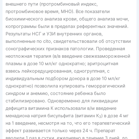
внешнего пути (протромбиновый индекс,
протромбиновое время, МНО). Все показатели
биохимического анализа крови, общего анализа мочи,
копрограммы были в пределах референтных значений.
Результаты НСГ и УЗИ внутренних органов,
выполненные по cito, свидетельствовали об отсутствии
сонографических признаков патологии. Проведенная
неотложная терапия (в/в введение свежезамороженной
плазмы в дозе 10 мл/кг однократно; эритроцитная
взвесь лейкоредуцированная, одногруппная, с
индивидуальным подбором донора в дозе 10 мл/кг
однократно) позволила купировать геморрагический
синдром и анемию, состояние ребенка было
стабилизировано. Одновременно для ликвидации
дефицита витамина К использовали в/м введение
менадиона натрия бисульфита (витамин К
) в дозе 4 мг
3
на 1 введение, несмотря на то, что его терапевтический
эффект развивается только через 24 ч. Препарат
вводили 1 раз в сутки, ежедневно в течение 3 дней, до