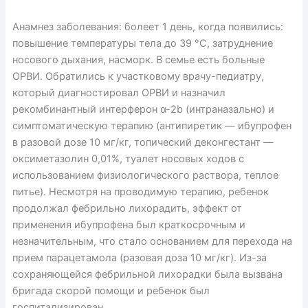
Анамнез заболевания: болеет 1 день, когда появились:
повышение температуры тела до 39 °С, затруднение
носового дыхания, насморк. В семье есть больные
ОРВИ. Обратились к участковому врачу-педиатру,
который диа­гностировал ОРВИ и назначил
рекомбинантный интерферон α-2b (интраназально) и
симптоматическую терапию (антипиретик — ибупрофен
в разовой дозе 10 мг/кг, топический деконгестант —
оксиметазолин 0,01%, туалет носовых ходов с
использованием физиологического раствора, теплое
питье). Несмотря на проводимую терапию, ребенок
продолжал фебрильно лихорадить, эффект от
применения ибупрофена был краткосрочным и
незначительным, что стало основанием для перехода на
прием парацетамола (разовая доза 10 мг/кг). Из-за
сохраняющейся фебрильной лихорадки была вызвана
бригада скорой помощи и ребенок был
госпитализирован.