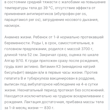
в состоянии средней тяжести с жалобами на повышение
температуры тела до 39 °С, отсутствие эффекта от
применения антипиретиков (ибупрофен per os,
парацетамол per os), затруднение носового дыхания,
насморк.
Анамнез жизни. Ребенок от 1-й нормально протекавшей
беременности. Роды I, в срок, самостоятельные, в
головном предлежании, родился с массой 3700 г,
длиной тела 52 см. Закричал сразу, оценка по шкале
Апгар 9/10. К груди приложен сразу после рождения,
грудь взял активно. Витамин К3 (менадиона натрий
бисульфит) введен в/м в первые часы жизни. Против
гепатита В и туберкулеза вакцинирован в роддоме,
выписан под амбулаторное наблюдение на 4-е сутки
жизни. Неонатальный период протекал без осложнений.
Находится исключительно на грудном вскармливании с
рождения. Лактация достаточная, прибавка массы тела
за 1-й месяц жизни — 830 г.