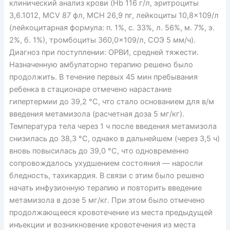
клинический анализ крови (Hb 116 г/л, эритроциты
3,6.1012, MCV 87 фл, MCH 26,9 пг, лейкоциты 10,8×109/л
(лейкоцитарная формула: п. 1%, с. 33%, л. 56%, м. 7%, э.
2%, б. 1%), тромбоциты 360,0×109/л, СОЭ 5 мм/ч).
Диагноз при поступлении: ОРВИ, средней тяжести.
Назначенную амбулаторно терапию решено было
продолжить. В течение первых 45 мин пребывания
ребенка в стационаре отмечено нарастание
гипертермии до 39,2 °С, что стало основанием для в/м
введения метамизола (расчетная доза 5 мг/кг).
Температура тела через 1 ч после введения метамизола
снизилась до 38,3 °С, однако в дальнейшем (через 3,5 ч)
вновь повысилась до 39,0 °С, что одновременно
сопровождалось ухудшением состояния — наросли
бледность, тахикардия. В связи с этим было решено
начать инфузионную терапию и повторить введение
метамизола в дозе 5 мг/кг. При этом было отмечено
продолжающееся кровотечение из места предыдущей
инъекции и возникновение кровотечения из места