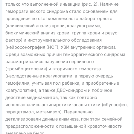
только что выполненной инъекции (рис. 2). Наличие
геморрагического синдрома стало основанием для
проведения по cito! комплексного лабораторного
(клинический анализ крови, коагулограмма,
биохимический анализ крови, группа крови и резус-
фактор) и инструментального обследования
(нейросонография (НСГ), УЗИ внутренних органов).
Среди возможных причин геморрагического синдрома
рассматривались нарушения первичного
(тромбоцитопения) и вторичного гемостаза
(наследственные коагулопатии, в первую очередь
гемофилия, учитывая пол ребенка, и приобретенные
коагулопатии), а также ДВС-синдром и побочное
действие медикаментов, так как повторно
использовались антипиретики-анальгетики (ибупрофен,
парацетамол, метамизол). Параллельно
детализировали данные анамнеза, при этом семейной
предрасположенности к повышенной кровоточивости
выявлено не было.