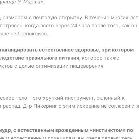
варда Э. Марша».
, размером с почтовую открытку. В течение многих лет
потрясен, когда всего через 24 часа после того, как он
ьше не беспокоило.
опагандировать естественное здоровье, при котором
следствие правильного питания
, которое также
уктов с целью оптимизации пищеварения.
еское тело – это хрупкий инструмент, склонный к
распад. Д-р Пикеринг с этим искренне не согласен и я
о мудр, с естественным врожденным «инстинктом» по
нным естественным принципам, вы даете своему телу