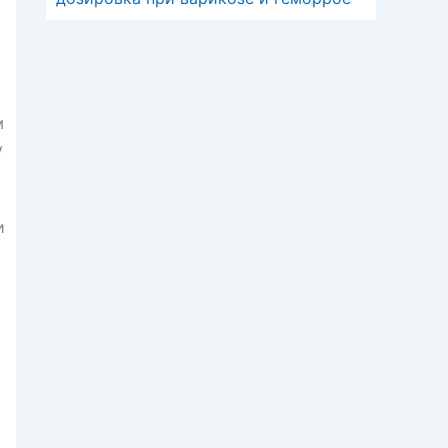
м
у
и