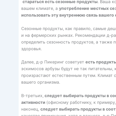
стараться есть сезонные продукты
. Ваша к
вашем климате, а
употребление местных се
использовать эту внутреннюю связь вашего 
Сезонные продукты, как правило, самые деш
и на фермерских рынках. Рекомендации д-р
определить сезонность продуктов, а также п
здоровья.
Далее, д-р Пикеринг советует
есть продукты
эскимосов арбузы будут не так питательны, 
произрастают естественным путем. Климат с
вашего организма.
В-третьих,
следует выбирать продукты в со
активности
(офисному работнику, к примеру,
наконец,
следует выбирать продукты в соо
качестве примечания, хотя и важного, д-р 