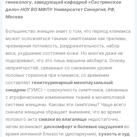
гинекологу, заведующей кафедрой «Сестринское
дело» НОУ ВО МФПУ Университет Синергия, РФ,
Москва
Большинство женщин знает о том, что период климакса
может осложняться такими симптомами как приливы,
чрезмерная потливость, раздражительность, набор
веса, ухудшение состояния кожи. Но многие даже не
подозревают, что это лишь вершина айсберга. Основу
неприятностей, связанных со снижением уровня
половых гормонов при климаксе, со временем
составляет
генитоуринарный менопаузальный
синдром
(ГУМС) – совокупность симптомов, связанных
с атрофическими изменениями тканей в мочеполовой
системе женщины. Каковы эти симптомы? Чаще всего
сначала женщина обращает внимание, что во время
полового акта
смазки во влагалище
недостаточно,
затем возникают
дискомфорт и болевые ощущения
во
время интимной близости (диспареуния),
сухость и зуд