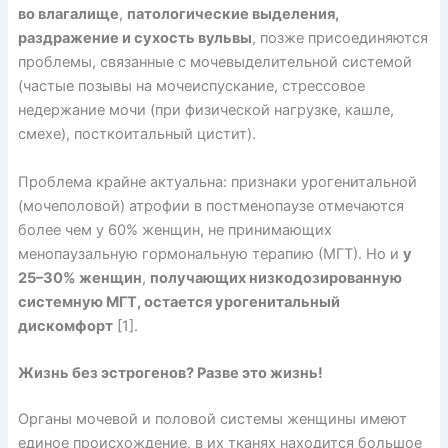
во влагалище
,
патологические выделения,
раздражение и сухость вульвы
, позже присоединяются
проблемы, связанные с мочевыделительной системой
(частые позывы на мочеиспускание, стрессовое
недержание мочи (при физической нагрузке, кашле,
смехе), посткоитальный цистит).
Проблема крайне актуальна: признаки урогенитальной
(мочеполовой) атрофии в постменопаузе отмечаются
более чем у 60% женщин, не принимающих
менопаузальную гормональную терапию (МГТ). Но и
у
25–30% женщин
,
получающих низкодозированную
системную МГТ, остается урогенитальный
дискомфорт
[1].
Жизнь без эстрогенов? Разве это жизнь!
Органы мочевой и половой системы женщины имеют
единое происхождение, в их тканях находится большое