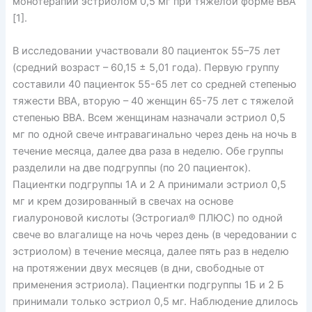
монотерапии эстриолом 0,5 мг при тяжелой форме ВВА
[1].
В исследовании участвовали 80 пациенток 55–75 лет
(средний возраст – 60,15 ± 5,01 года). Первую группу
составили 40 пациенток 55-65 лет со средней степенью
тяжести ВВА, вторую – 40 женщин 65-75 лет с тяжелой
степенью ВВА. Всем женщинам назначали эстриол 0,5
мг по одной свече интравагинально через день на ночь в
течение месяца, далее два раза в неделю. Обе группы
разделили на две подгруппы (по 20 пациенток).
Пациентки подгруппы 1А и 2 А принимали эстриол 0,5
мг и крем дозированный в свечах на основе
гиалуроновой кислоты (Эстрогиал® ПЛЮС) по одной
свече во влагалище на ночь через день (в чередовании с
эстриолом) в течение месяца, далее пять раз в неделю
на протяжении двух месяцев (в дни, свободные от
применения эстриола). Пациентки подгруппы 1Б и 2 Б
принимали только эстриол 0,5 мг. Наблюдение длилось