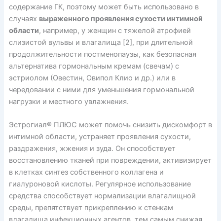
содержание ГК, поэтому может быть использовано в
случаях
выраженного проявления сухости интимной
области
, например, у женщин с тяжелой атрофией
слизистой вульвы и влагалища [2], при длительной
продолжительности постменопаузы, как безопасная
альтернатива гормональным кремам (свечам) с
эстриолом (Овестин, Овипол Клио и др.) или в
чередовании с ними для уменьшения гормональной
нагрузки и местного увлажнения.
Эстрогиал® ПЛЮС может помочь снизить дискомфорт в
интимной области, устраняет проявления сухости,
раздражения, жжения и зуда. Он способствует
восстановлению тканей при повреждении, активизирует
в клетках синтез собственного коллагена и
гиалуроновой кислоты. Регулярное использование
средства способствует нормализации влагалищной
среды, препятствует прикреплению к стенкам
влагалища инфекционных агентов, тем самым снижая